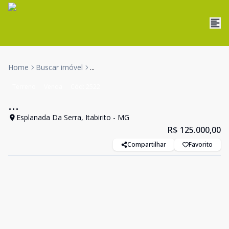
Home
Buscar imóvel
...
Terreno
Venda
Cód:
2522
...
Esplanada Da Serra, Itabirito - MG
R$ 125.000,00
Compartilhar
Favorito