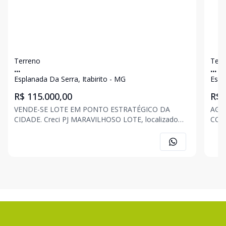
Terreno
Terr
...
...
Esplanada Da Serra, Itabirito - MG
Espl
R$ 115.000,00
R$ 
VENDE-SE LOTE EM PONTO ESTRATÉGICO DA
AGE
CIDADE. Creci PJ MARAVILHOSO LOTE, localizado
CORRETORES. R
em bairro com alto índice de crescimento e
JON
valorização, a poucos minutos do centro da cidade. -
ASSI
Excelente topografia; - Fácil acesso; - Região com
alte
alto índice
qual