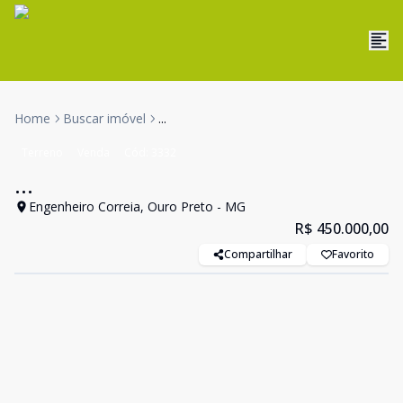
Home
Buscar imóvel
...
Terreno
Venda
Cód:
3332
...
Engenheiro Correia, Ouro Preto - MG
R$ 450.000,00
Compartilhar
Favorito