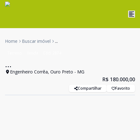
Home
Buscar imóvel
...
Terreno
Venda
Cód:
2874
...
Engenheiro Corrêa, Ouro Preto - MG
R$ 180.000,00
Compartilhar
Favorito