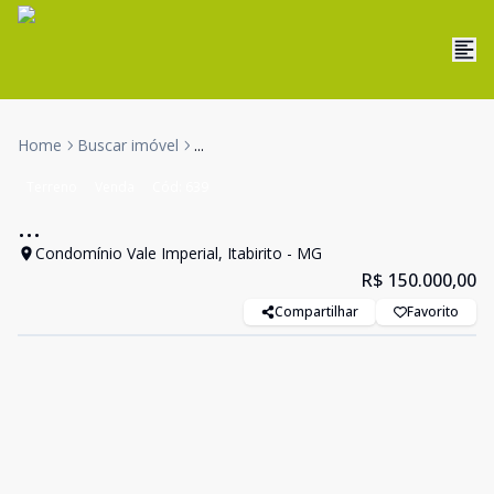
Home
Buscar imóvel
...
Terreno
Venda
Cód:
639
...
Condomínio Vale Imperial, Itabirito - MG
R$ 150.000,00
Compartilhar
Favorito