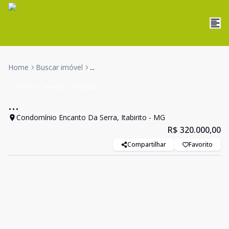
Home
Buscar imóvel
...
Terreno
Venda
Cód:
2887
...
Condomínio Encanto Da Serra, Itabirito - MG
R$ 320.000,00
Compartilhar
Favorito