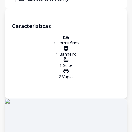
privacidade e termos de serviço
Características
2
Dormitório
s
1
Banheiro
1
Suíte
2
Vaga
s