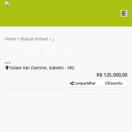
Home
Buscar imóvel
...
Terreno Comercial
Venda
Cód:
3387
...
Solare Van Damme, Itabirito - MG
R$ 125.000,00
Compartilhar
Favorito