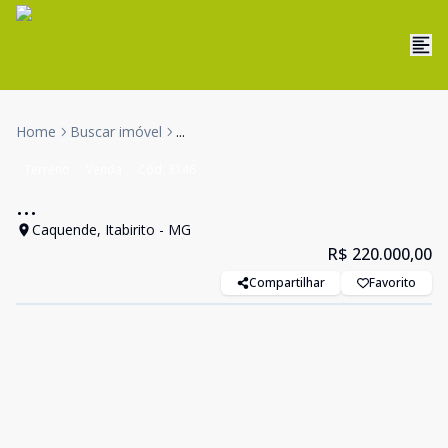
Home
Buscar imóvel
...
Terreno
Venda
Cód:
3146
...
Caquende, Itabirito - MG
R$ 220.000,00
Compartilhar
Favorito