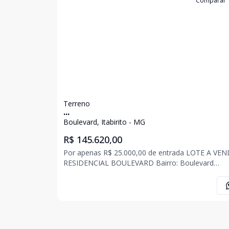
Cód:
3419
Comparar
Terreno
...
Boulevard, Itabirito - MG
R$ 145.620,00
Por apenas R$ 25.000,00 de entrada LOTE A VENDA
RESIDENCIAL BOULEVARD Bairro: Boulevard
Tamanho: 396 m² bairro valorizado, lote acima da rua,
construção uni ou multifamiliar, liberado para cons
R$ 25.000,00 + 74 parcelas de 1.630,