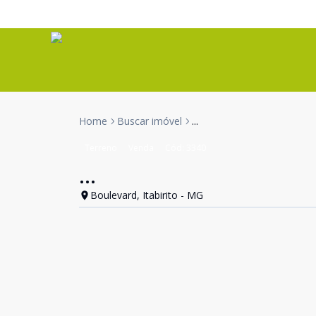
Home
Buscar imóvel
...
Terreno
Venda
Cód:
3340
...
Boulevard, Itabirito - MG