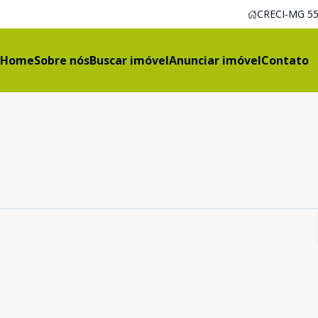
CRECI-MG 55
Home
Sobre nós
Buscar imóvel
Anunciar imóvel
Contato