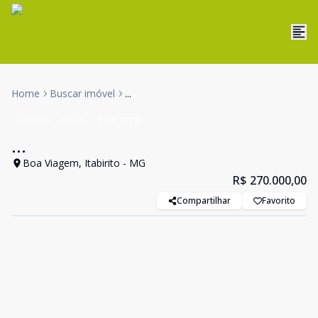
Home
Buscar imóvel
...
Terreno
Venda
Cód:
3278
...
Boa Viagem, Itabirito - MG
R$ 270.000,00
Compartilhar
Favorito