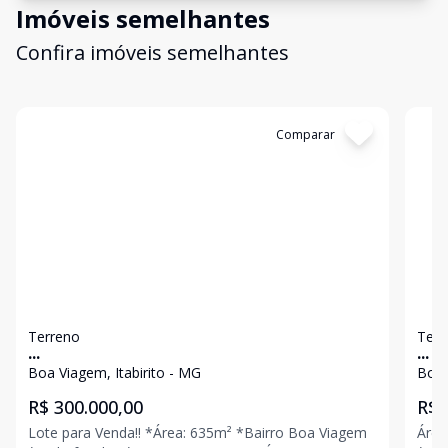
Imóveis semelhantes
Confira imóveis semelhantes
Cód:
3277
Comparar
Có
Terreno
Terr
...
...
Boa Viagem, Itabirito - MG
Boa 
R$ 300.000,00
R$ 
Lote para Venda!! *Área: 635m² *Bairro Boa Viagem
Área para Ven