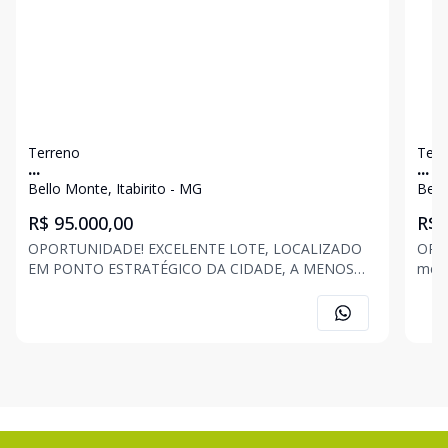
Terreno
Terr
...
...
Bello Monte, Itabirito - MG
Bell
R$ 95.000,00
R$ 
OPORTUNIDADE! EXCELENTE LOTE, LOCALIZADO
OPORTUNIDAD
EM PONTO ESTRATÉGICO DA CIDADE, A MENOS
metros quadr
DE 10 MINUTOS DO CENTRO, PRÓXIMO A
bem lo
SUPERMERCADO, PADARIA, AÇOUGUE, PONTO DE
vista AGENDE UMA VISITA COM UM DE NO
ÔNIBUS, UBS E ESCOLA. AGENDE UMA VISITA COM
CORRETORES. R
UM DE NOSSOS CORRETORES. ROMÁRIO SANTANA
JON
(31