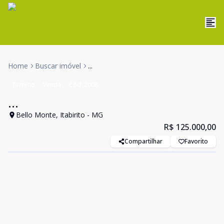
Home
Buscar imóvel
...
Terreno
Venda
Cód:
2008
...
Bello Monte, Itabirito - MG
R$ 125.000,00
Compartilhar
Favorito