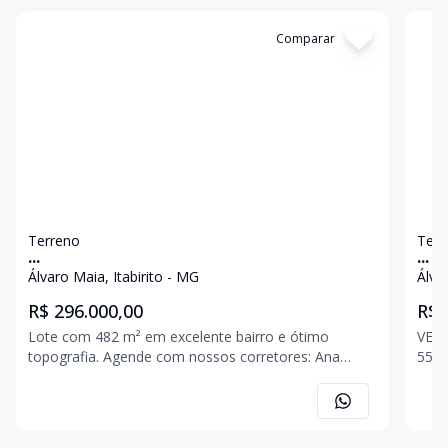
Cód:
3333
Comparar
Có
Terreno
Terr
...
...
Álvaro Maia, Itabirito - MG
Álva
R$ 296.000,00
R$ 
Lote com 482 m² em excelente bairro e ótimo
VEND
topografia. Agende com nossos corretores: Ana
5518 Bairro Alvaro Maia, Itabirito/MG; 
Carolina (31) 9 8565-1205 Jonas (31) 9 8520-7296
aproxim
Romário (31) 9 8582-9294 Eric (31) 9 8570-4301
centro;
acesso; - Ótima pré d
apro