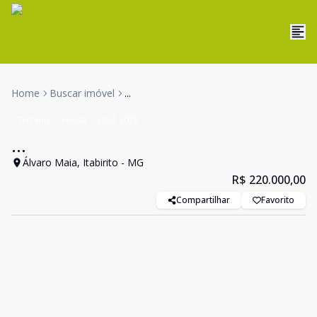
Home
Buscar imóvel
...
Terreno
Venda
Cód:
3075
...
Álvaro Maia, Itabirito - MG
R$ 220.000,00
Compartilhar
Favorito