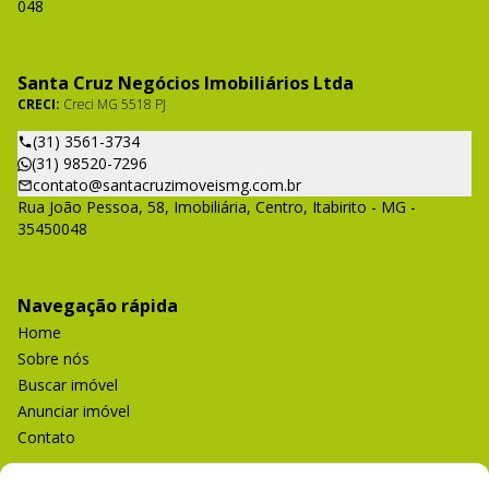
048
Santa Cruz Negócios Imobiliários Ltda
CRECI:
Creci MG 5518 PJ
(31) 3561-3734
(31) 98520-7296
contato@santacruzimoveismg.com.br
Rua João Pessoa, 58, Imobiliária, Centro, Itabirito - MG -
35450048
Navegação rápida
Home
Sobre nós
Buscar imóvel
Anunciar imóvel
Contato