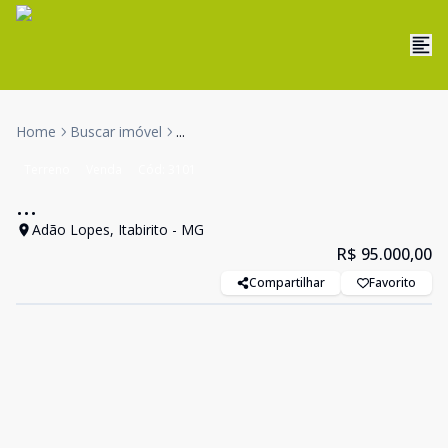
Home
Buscar imóvel
...
Terreno
Venda
Cód:
3101
...
Adão Lopes, Itabirito - MG
R$ 95.000,00
Compartilhar
Favorito