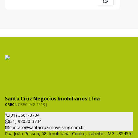
CORRETORES. ROMÁRIO SANTANA (31) 98582-9294
JONAS FONSECA (31) 98520-7296 ANA CAR
Santa Cruz Negócios Imobiliários Ltda
CRECI:
CRECI-MG 5518 J
(31) 3561-3734
(31) 98030-3734
contato@santacruzimoveismg.com.br
Rua João Pessoa, 58, Imobiliária, Centro, Itabirito - MG - 35450-