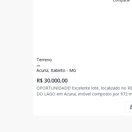
Cód:
1293
Comparar
Terreno
...
Acuruí, Itabirito - MG
R$ 30.000,00
OPORTUNIDADE! Excelente lote, localizado no RETIRO
DO LAGO em Acuruí, imóvel composto por 972 m
ótima topografia. ACEITA-SE CARRO COMO FORMA
DE PAGAMENTO. AGENDE UMA VISITA COM UM DE
NOSSOS CORRETORES. ROMÁRIO SANTANA (31)
98582-9294 JONAS