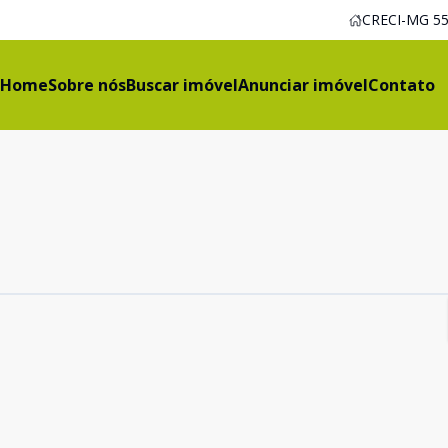
CRECI-MG 55
Home
Sobre nós
Buscar imóvel
Anunciar imóvel
Contato