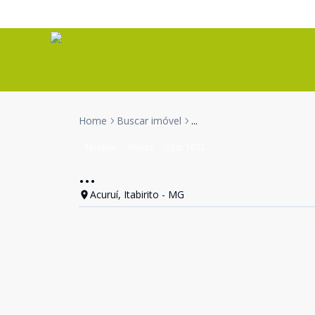
Home
Buscar imóvel
...
Terreno
Venda
Cód:
1632
...
Acuruí, Itabirito - MG