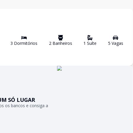
3
Dormitório
s
2
Banheiro
s
1
Suíte
5
Vaga
s
UM SÓ LUGAR
s os bancos e consiga a