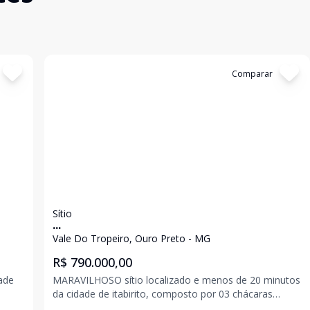
Cód:
1292
Comparar
Sítio
...
Vale Do Tropeiro, Ouro Preto - MG
R$ 790.000,00
dade
MARAVILHOSO sítio localizado e menos de 20 minutos
da cidade de itabirito, composto por 03 chácaras
casa
totalizando uma área de aproximadamente 16.160 m²,