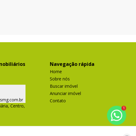
obiliários
Navegação rápida
Home
Sobre nós
Buscar imóvel
Anunciar imóvel
ismg.com.br
Contato
ária, Centro,
1