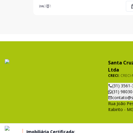
composta por 3 quartos, sala ampla, cozinha caip
3
1
varanda, área de lazer com piscina. Ótima topogra
locali
Santa Cruz
Ltda
CRECI:
CRECI-
(31) 3561-
(31) 98030
contato@s
Rua João Pes
Itabirito - M
Imobiliária Certificada: