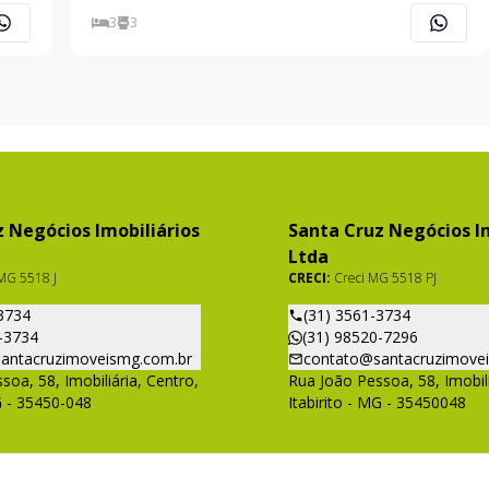
ira,
e uma casa com acabamento rustico, composta por
3
3
fia,
03 quartos sendo uma suíte, sala ampla com lareira,
02 c
 Negócios Imobiliários
Santa Cruz Negócios Im
Ltda
MG 5518 J
CRECI:
Creci MG 5518 PJ
3734
(31) 3561-3734
-3734
(31) 98520-7296
antacruzimoveismg.com.br
contato@santacruzimove
soa, 58, Imobiliária, Centro,
Rua João Pessoa, 58, Imobili
G - 35450-048
Itabirito - MG - 35450048