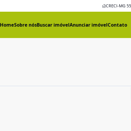
CRECI-MG 55
Home
Sobre nós
Buscar imóvel
Anunciar imóvel
Contato