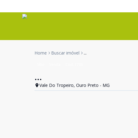
Home
Buscar imóvel
...
Sítio
Venda
Cód:
1785
...
Vale Do Tropeiro, Ouro Preto - MG