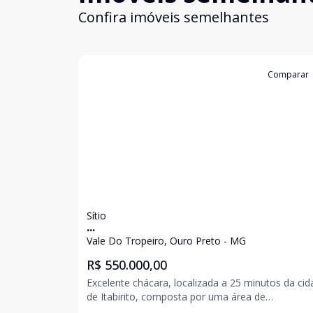
Confira imóveis semelhantes
Cód:
1329
Comparar
Sítio
...
Vale Do Tropeiro, Ouro Preto - MG
R$ 550.000,00
Excelente chácara, localizada a 25 minutos da ci
de Itabirito, composta por uma área de
aproximadamente 3ha, nascente, pomar, lagoa, 