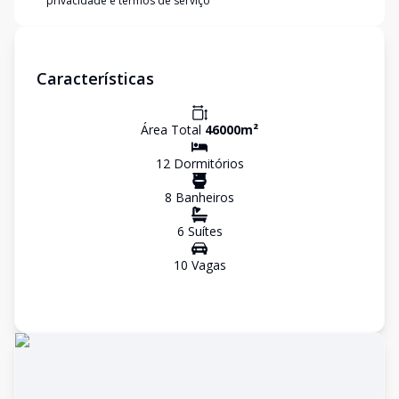
privacidade e termos de serviço
Características
Área Total
46000
m²
12
Dormitório
s
8
Banheiro
s
6
Suíte
s
10
Vaga
s