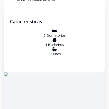
privacidade e termos de serviço
Características
5
Dormitório
s
4
Banheiro
s
3
Suíte
s