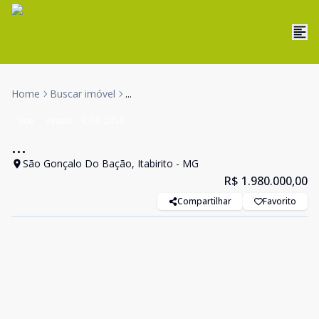
Home
Buscar imóvel
...
Sítio
Venda
Cód:
2457
...
São Gonçalo Do Bação, Itabirito - MG
R$ 1.980.000,00
Compartilhar
Favorito