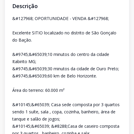
Descrição
&#127968; OPORTUNIDADE - VENDA &#127968;
Excelente SITIO localizado no distrito de São Gonçalo
do Bação.
&#9745;&#65039;10 minutos do centro da cidade
Itabirito MG;
&#9745;&#65039;30 minutos da cidade de Ouro Preto;
&#9745;&#65039;60 km de Belo Horizonte.
Área do terreno: 60.000 m²
&#10145;&#65039; Casa sede composta por 3 quartos
sendo 1 suíte, sala , copa, cozinha, banheiro, área de
tanque e salão de jogos;
&#10145;&#65039; &#8288;Casa de caseiro composta
por 3 quartos , banheiro, cozinha e sala;