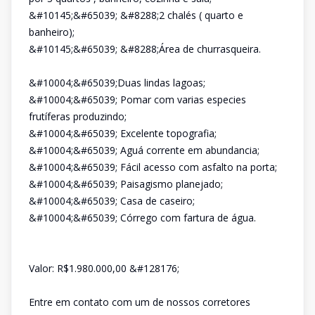
&#10145;&#65039; &#8288;2 chalés ( quarto e
banheiro);
&#10145;&#65039; &#8288;Área de churrasqueira.
&#10004;&#65039;Duas lindas lagoas;
&#10004;&#65039; Pomar com varias especies
frutíferas produzindo;
&#10004;&#65039; Excelente topografia;
&#10004;&#65039; Aguá corrente em abundancia;
&#10004;&#65039; Fácil acesso com asfalto na porta;
&#10004;&#65039; Paisagismo planejado;
&#10004;&#65039; Casa de caseiro;
&#10004;&#65039; Córrego com fartura de água.
Valor: R$1.980.000,00 &#128176;
Entre em contato com um de nossos corretores