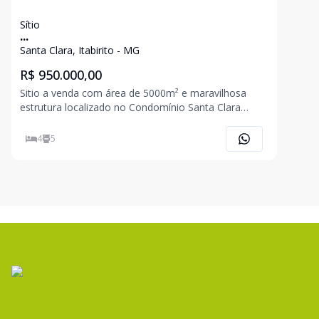
Sítio
...
Santa Clara, Itabirito - MG
R$ 950.000,00
Sitio a venda com área de 5000m² e maravilhosa
estrutura localizado no Condomínio Santa Clara
&#10145;&#65039; Casa sede colonial composta de
04 quartos sendo uma suite com hidromassagem
4
5
&#10145;&#65039; Sala ampla &#10145;&#65039;
Copa &#10145;&#6