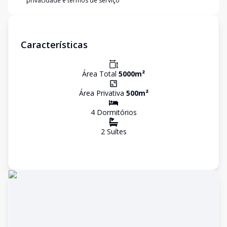
privacidade e termos de serviço
Características
Área Total
5000
m²
Área Privativa
500
m²
4
Dormitório
s
2
Suíte
s