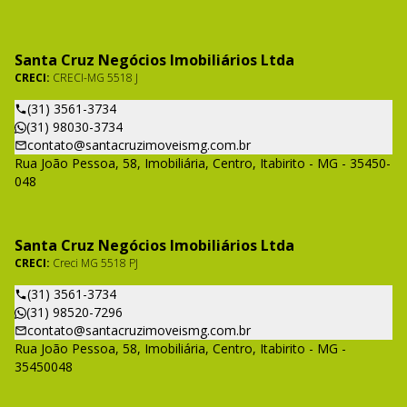
Santa Cruz Negócios Imobiliários Ltda
CRECI:
CRECI-MG 5518 J
(31) 3561-3734
(31) 98030-3734
contato@santacruzimoveismg.com.br
Rua João Pessoa, 58, Imobiliária, Centro, Itabirito - MG - 35450-
048
Santa Cruz Negócios Imobiliários Ltda
CRECI:
Creci MG 5518 PJ
(31) 3561-3734
(31) 98520-7296
contato@santacruzimoveismg.com.br
Rua João Pessoa, 58, Imobiliária, Centro, Itabirito - MG -
35450048