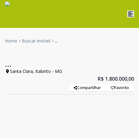
Home
Buscar imóvel
...
Sítio
Venda
Cód:
2451
...
Santa Clara, Itabirito - MG
R$ 1.800.000,00
Compartilhar
Favorito