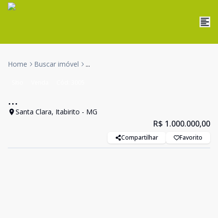
Home
Buscar imóvel
...
Sítio
Venda
Cód:
3005
...
Santa Clara, Itabirito - MG
R$ 1.000.000,00
Compartilhar
Favorito