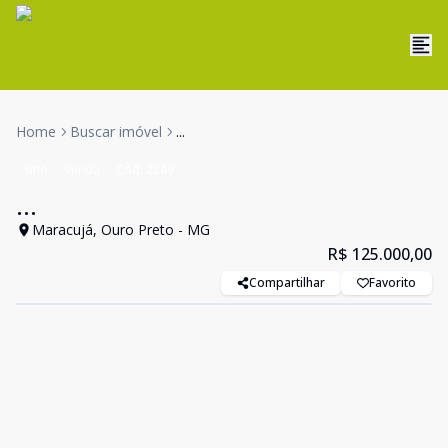
Home
Buscar imóvel
...
Sítio
Venda
Cód:
2249
...
Maracujá, Ouro Preto - MG
R$ 125.000,00
Compartilhar
Favorito