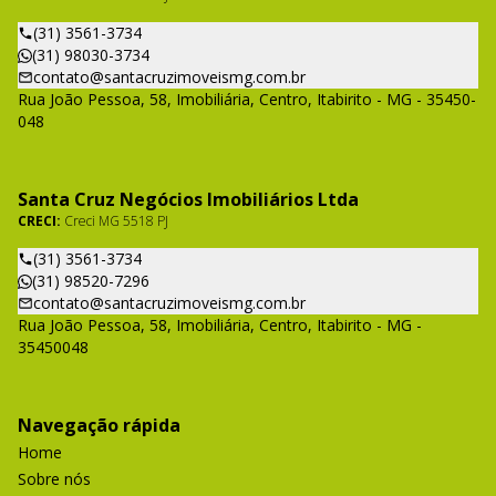
(31) 3561-3734
(31) 98030-3734
contato@santacruzimoveismg.com.br
Rua João Pessoa, 58, Imobiliária, Centro, Itabirito - MG - 35450-
048
Santa Cruz Negócios Imobiliários Ltda
CRECI:
Creci MG 5518 PJ
(31) 3561-3734
(31) 98520-7296
contato@santacruzimoveismg.com.br
Rua João Pessoa, 58, Imobiliária, Centro, Itabirito - MG -
35450048
Navegação rápida
Home
Sobre nós