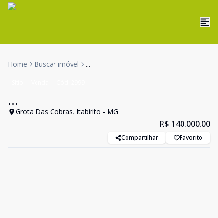
Home
Buscar imóvel
...
Sítio
Venda
Cód:
2999
...
Grota Das Cobras, Itabirito - MG
R$ 140.000,00
Compartilhar
Favorito