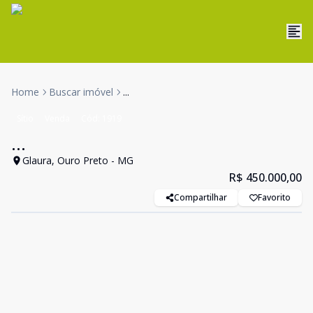
Home
Buscar imóvel
...
Sítio
Venda
Cód:
1919
...
Glaura, Ouro Preto - MG
R$ 450.000,00
Compartilhar
Favorito