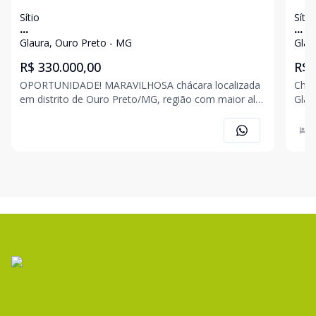
Sítio
Sítio
...
...
Glaura, Ouro Preto - MG
Glau
R$ 330.000,00
R$ 
OPORTUNIDADE! MARAVILHOSA chácara localizada
Chác
em distrito de Ouro Preto/MG, região com maior alto
Glau
índice de crescimento da cidade, localizada a 70 km
loca
de Belo Horizonte. Imóvel composto por uma área
poss
2
de aproximadamente 3.880 m² com ótima
minutos
topografia.
COM