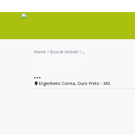
Home
Buscar imóvel
...
Sítio
Venda
Cód:
1848
...
Engenheiro Correa, Ouro Preto - MG