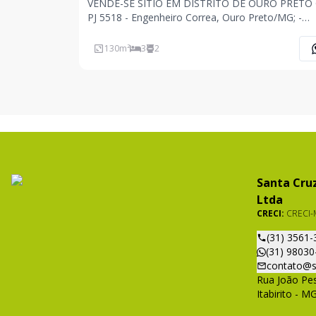
VENDE-SE SÍTIO EM DISTRITO DE OURO PRETO 
PJ 5518 - Engenheiro Correa, Ouro Preto/MG; -
Aproximadamente 12.000,00 m² de terreno -
Aproximadamente 130,00 m² de área construída -
130
m²
3
2
Maravilhoso sítio, localizado em distrito de Ouro
preto/MG, a a
Santa Cruz
Ltda
CRECI:
CRECI-
(31) 3561-
(31) 98030
contato@s
Rua João Pes
Itabirito - M