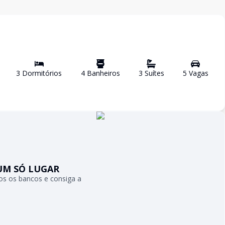
3
Dormitório
s
4
Banheiro
s
3
Suíte
s
5
Vaga
s
UM SÓ LUGAR
s os bancos e consiga a