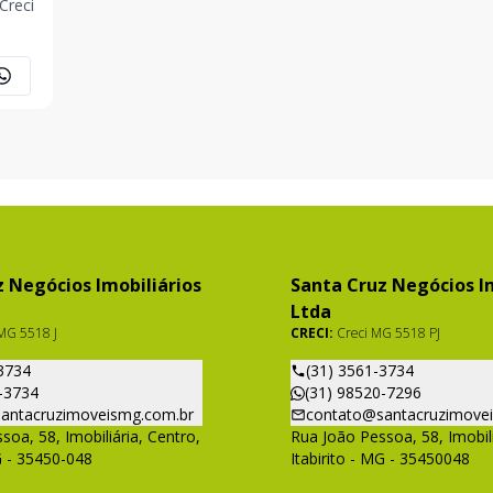
Creci
 Negócios Imobiliários
Santa Cruz Negócios Im
Ltda
MG 5518 J
CRECI:
Creci MG 5518 PJ
3734
(31) 3561-3734
-3734
(31) 98520-7296
antacruzimoveismg.com.br
contato@santacruzimove
soa, 58, Imobiliária, Centro,
Rua João Pessoa, 58, Imobili
G - 35450-048
Itabirito - MG - 35450048