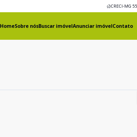
CRECI-MG 55
Home
Sobre nós
Buscar imóvel
Anunciar imóvel
Contato