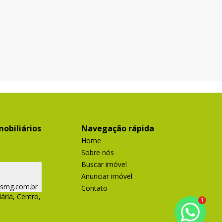
obiliários
Navegação rápida
Home
Sobre nós
Buscar imóvel
Anunciar imóvel
ismg.com.br
Contato
ária, Centro,
1