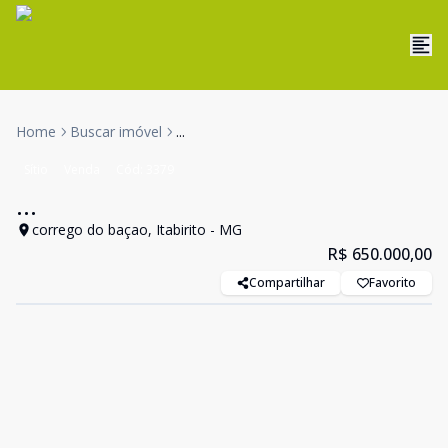
Home
Buscar imóvel
...
Sítio
Venda
Cód:
3379
...
corrego do baçao, Itabirito - MG
R$ 650.000,00
Compartilhar
Favorito