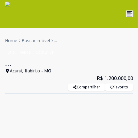
Home
Buscar imóvel
...
Sítio
Venda
Cód:
2181
...
Acuruí, Itabirito - MG
R$ 1.200.000,00
Compartilhar
Favorito