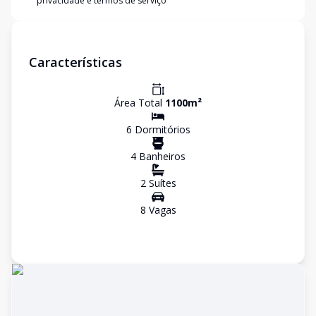
privacidade e termos de serviço
Características
Área Total
1100
m²
6
Dormitório
s
4
Banheiro
s
2
Suíte
s
8
Vaga
s