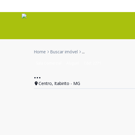
Home
Buscar imóvel
...
Sala Comercial
Aluguel
Cód:
2271
...
Centro, Itabirito - MG