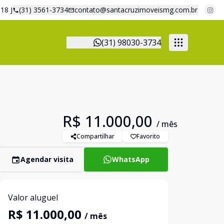
18 J
(31) 3561-3734
contato@santacruzimoveismg.com.br
(31) 98030-3734
R$ 11.000,00
/ mês
Compartilhar
Favorito
Agendar visita
WhatsApp
Valor aluguel
R$ 11.000,00
/ mês