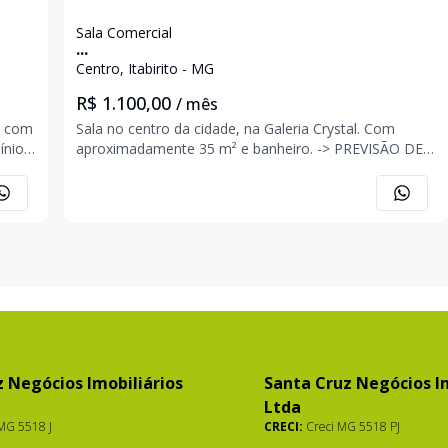
Sala Comercial
...
Centro, Itabirito - MG
R$ 1.100,00
/ mês
e com
Sala no centro da cidade, na Galeria Crystal. Com
aproximadamente 35 m² e banheiro. -> PREVISÃO DE
ado de
DISPONIBILIDADE PARA SEGUNDA QUINZENA DE
AGOSTO. Agende sua visita: Ana Carolina (31) 9 8565-
1205 Jonatha Faria (31) 9 9684-8664 Santa Cruz (3
 Negócios Imobiliários
Santa Cruz Negócios Im
Ltda
MG 5518 J
CRECI:
Creci MG 5518 PJ