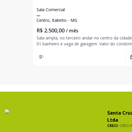
Sala Comercial
...
Centro, Itabirito - MG
R$ 2.500,00
/ mês
Sala ampla, no terceiro andar no centro da cidad
01 banheiro e vaga de garagem. Valor do condomínio
será repassado todo mês (valor poderá ser alter
acordo com o mês). Agende com nossos corretores:
1
Ana Carolina Assis (31) 9 8565-1205 S
Santa Cruz
Ltda
CRECI:
CRECI-