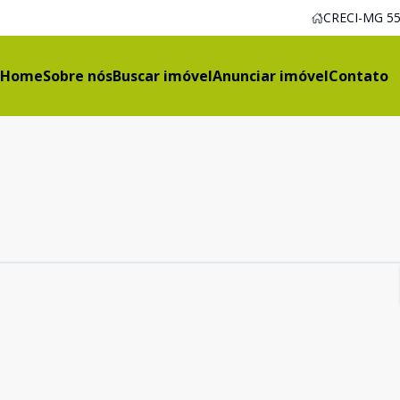
CRECI-MG 55
Home
Sobre nós
Buscar imóvel
Anunciar imóvel
Contato