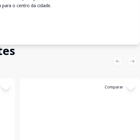
ta para o centro da cidade.
tes
Previous sl
Nex
Cód:
3457
Comparar