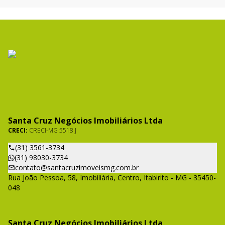
Santa Cruz Negócios Imobiliários Ltda
CRECI:
CRECI-MG 5518 J
(31) 3561-3734
(31) 98030-3734
contato@santacruzimoveismg.com.br
Rua João Pessoa, 58, Imobiliária, Centro, Itabirito - MG - 35450-
048
Santa Cruz Negócios Imobiliários Ltda