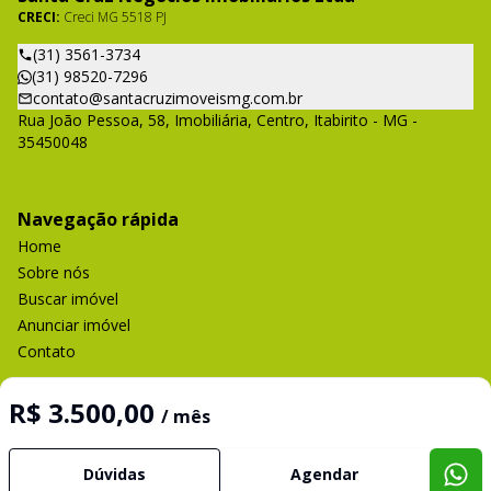
CRECI:
Creci MG 5518 PJ
(31) 3561-3734
(31) 98520-7296
contato@santacruzimoveismg.com.br
Rua João Pessoa, 58, Imobiliária, Centro, Itabirito - MG -
35450048
Navegação rápida
Home
Sobre nós
Buscar imóvel
Anunciar imóvel
Contato
R$ 3.500,00
/ mês
Imobiliária Certificada:
Selo de Tecnologia Loft
Dúvidas
Agendar