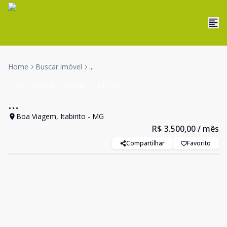
Home
Buscar imóvel
...
Sala Comercial
Aluguel
Cód:
2262
...
Boa Viagem, Itabirito - MG
R$ 3.500,00
/ mês
Compartilhar
Favorito