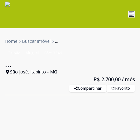
Home
Buscar imóvel
...
Galpão
Aluguel
Cód:
3346
...
São José, Itabirito - MG
R$ 2.700,00
/ mês
Compartilhar
Favorito