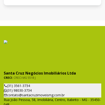
Santa Cruz Negócios Imobiliários Ltda
CRECI:
CRECI-MG 5518 J
(31) 3561-3734
(31) 98030-3734
contato@santacruzimoveismg.com.br
Rua João Pessoa, 58, Imobiliária, Centro, Itabirito - MG - 35450-
048