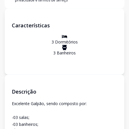
privacidade e termos de serviço
Características
3
Dormitório
s
3
Banheiro
s
Descrição
Excelente Galpão, sendo composto por:
-03 salas;
-03 banheiros;