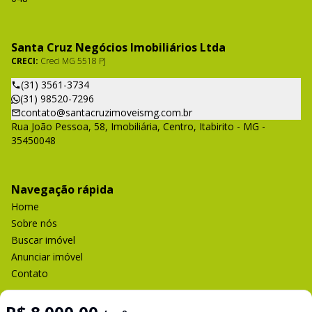
Santa Cruz Negócios Imobiliários Ltda
CRECI:
Creci MG 5518 PJ
(31) 3561-3734
(31) 98520-7296
contato@santacruzimoveismg.com.br
Rua João Pessoa, 58, Imobiliária, Centro, Itabirito - MG -
35450048
Navegação rápida
Home
Sobre nós
Buscar imóvel
Anunciar imóvel
Contato