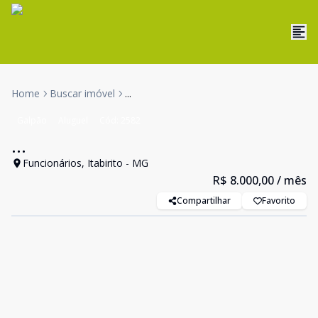
Home
Buscar imóvel
...
Galpão
Aluguel
Cód:
2582
...
Funcionários, Itabirito - MG
R$ 8.000,00
/ mês
Compartilhar
Favorito