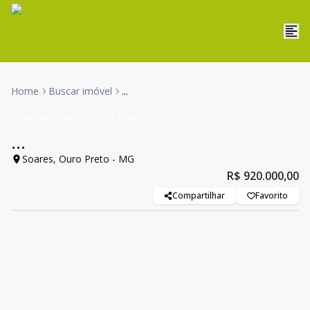
Home
Buscar imóvel
...
Fazenda
Venda
Cód:
3048
...
Soares, Ouro Preto - MG
R$ 920.000,00
Compartilhar
Favorito