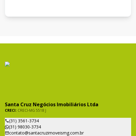
Santa Cruz Negócios Imobiliários Ltda
CRECI:
CRECI-MG 5518 J
(31) 3561-3734
(31) 98030-3734
contato@santacruzimoveismg.com.br