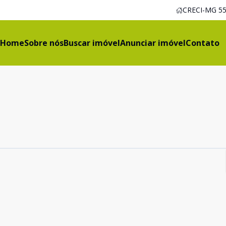
CRECI-MG 55
Home
Sobre nós
Buscar imóvel
Anunciar imóvel
Contato