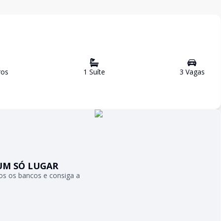
ro
s
1
Suíte
3
Vaga
s
UM SÓ LUGAR
s os bancos e consiga a