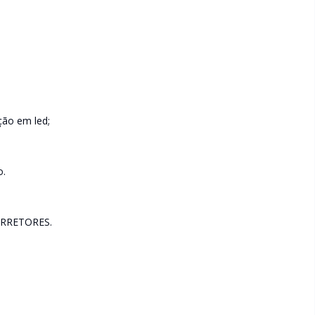
ção em led;
o.
RRETORES.