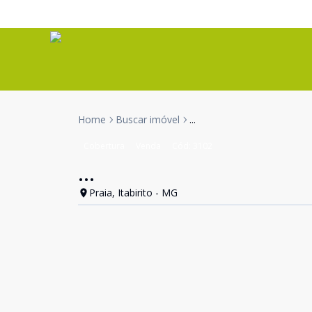
Home
Buscar imóvel
...
Cobertura
Venda
Cód:
3102
...
Praia, Itabirito - MG