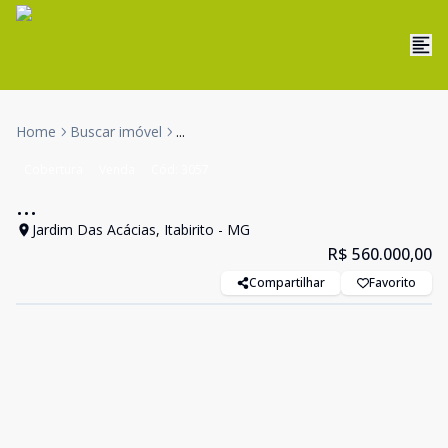
Home
Buscar imóvel
...
Cobertura
Venda
Cód:
3057
...
Jardim Das Acácias, Itabirito - MG
R$ 560.000,00
Compartilhar
Favorito