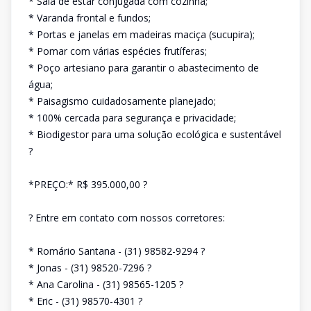
* Sala de estar conjugada com cozinha;
* Varanda frontal e fundos;
* Portas e janelas em madeiras maciça (sucupira);
* Pomar com várias espécies frutíferas;
* Poço artesiano para garantir o abastecimento de
água;
* Paisagismo cuidadosamente planejado;
* 100% cercada para segurança e privacidade;
* Biodigestor para uma solução ecológica e sustentável
?
*PREÇO:* R$ 395.000,00 ?
? Entre em contato com nossos corretores:
* Romário Santana - (31) 98582-9294 ?
* Jonas - (31) 98520-7296 ?
* Ana Carolina - (31) 98565-1205 ?
* Eric - (31) 98570-4301 ?