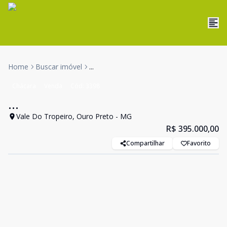
Home
Buscar imóvel
...
Chácara
Venda
Cód:
3398
...
Vale Do Tropeiro, Ouro Preto - MG
R$ 395.000,00
Compartilhar
Favorito