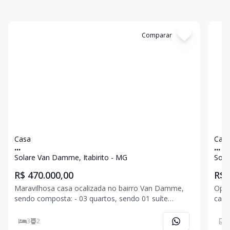
Cód:
2728
Comparar
Có
Casa
Cas
...
...
Solare Van Damme, Itabirito - MG
Sola
R$ 470.000,00
R$ 
Maravilhosa casa ocalizada no bairro Van Damme,
Oport
sendo composta: - 03 quartos, sendo 01 suíte
casa
(banheiro com armário planejado); - banheiro social
Damm
(com armário planejado); - sala conjugada com
banc
3
2
8
cozinha; - área de serviço; - amplo terreiro; - vaga de
próx