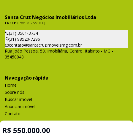
Santa Cruz Negócios Imobiliários Ltda
CRECI:
Creci MG 5518 PJ
(31) 3561-3734
(31) 98520-7296
contato@santacruzimoveismg.com.br
Rua João Pessoa, 58, Imobiliária, Centro, Itabirito - MG -
35450048
Navegação rápida
Home
Sobre nós
Buscar imóvel
Anunciar imóvel
Contato
R$ 550.000,00