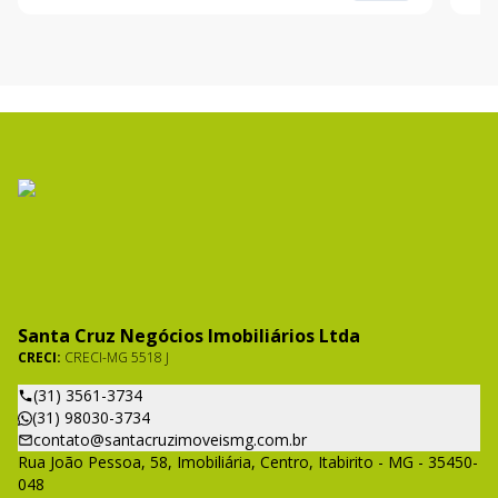
supe
Santa Cruz Negócios Imobiliários Ltda
CRECI:
CRECI-MG 5518 J
(31) 3561-3734
(31) 98030-3734
contato@santacruzimoveismg.com.br
Rua João Pessoa, 58, Imobiliária, Centro, Itabirito - MG - 35450-
048