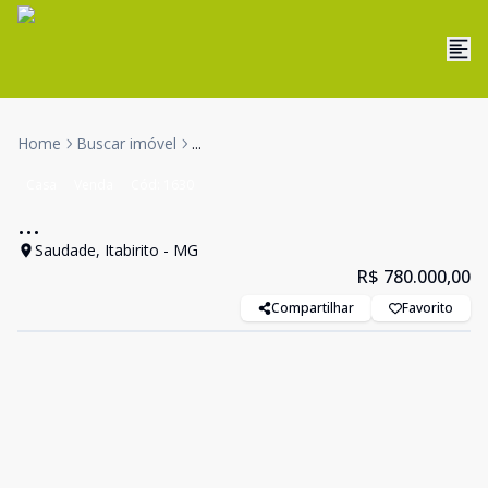
Home
Buscar imóvel
...
Casa
Venda
Cód:
1630
...
Saudade, Itabirito - MG
R$ 780.000,00
Compartilhar
Favorito