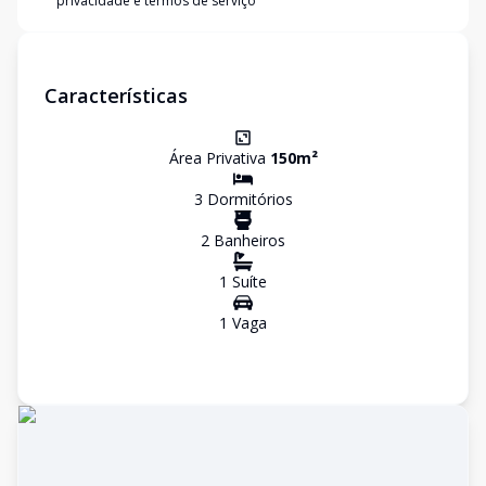
privacidade e termos de serviço
Características
Área Privativa
150
m²
3
Dormitório
s
2
Banheiro
s
1
Suíte
1
Vaga