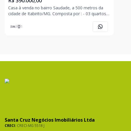
R$ 390.000,00
Casa à venda no bairro Saudade, a 500 metros da
cidade de Itabirito/MG. Composta por : - 03 quartos; -
Sala; - &#8288;Copa; - Cozinha; - Banheiro social; -
Área de serviço; - Área externa com vaga de
3
1
estacionamento; - &#8288;Possui um anexo
Santa Cruz Negócios Imobiliários Ltda
CRECI:
CRECI-MG 5518 J