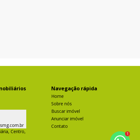
obiliários
Navegação rápida
Home
Sobre nós
Buscar imóvel
Anunciar imóvel
ismg.com.br
Contato
ária, Centro,
1