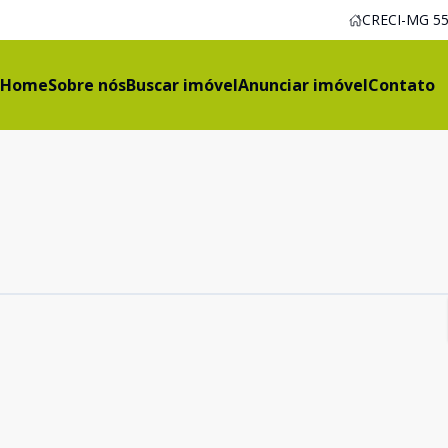
CRECI-MG 55
Home
Sobre nós
Buscar imóvel
Anunciar imóvel
Contato