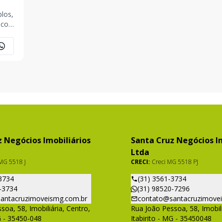
a com
ragem
9294
 Negócios Imobiliários
Santa Cruz Negócios Im
Ltda
MG 5518 J
CRECI:
Creci MG 5518 PJ
3734
(31) 3561-3734
-3734
(31) 98520-7296
antacruzimoveismg.com.br
contato@santacruzimove
soa, 58, Imobiliária, Centro,
Rua João Pessoa, 58, Imobili
G - 35450-048
Itabirito - MG - 35450048