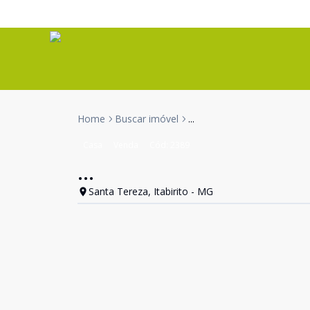
Home
Buscar imóvel
...
Casa
Venda
Cód:
2389
...
Santa Tereza, Itabirito - MG