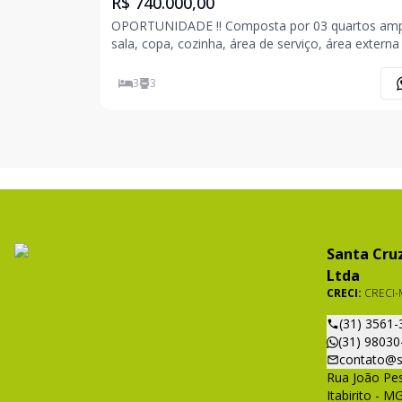
R$ 740.000,00
OPORTUNIDADE !! Composta por 03 quartos amplos,
sala, copa, cozinha, área de serviço, área extern
churrasqueira, quintal, varanda e 02 vagas de ga
cobertas. AGENDE UMA VISITA COM UM DE NOSSOS
3
3
CORRETORES. ROMÁRIO SANTANA (31) 98582-
Santa Cruz
Ltda
CRECI:
CRECI-
(31) 3561-
(31) 98030
contato@s
Rua João Pes
Itabirito - M