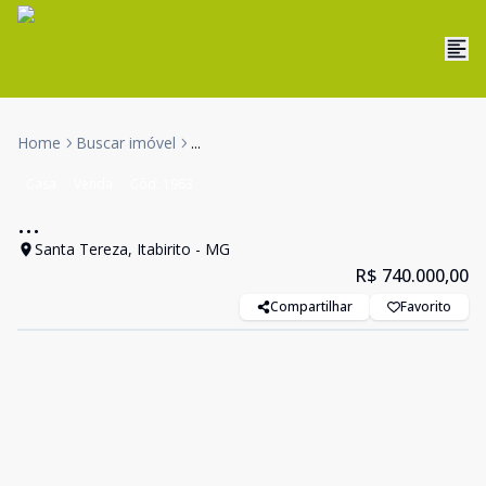
Home
Buscar imóvel
...
Casa
Venda
Cód:
1963
...
Santa Tereza, Itabirito - MG
R$ 740.000,00
Compartilhar
Favorito