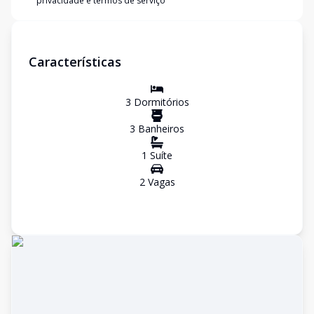
privacidade e termos de serviço
Características
3
Dormitório
s
3
Banheiro
s
1
Suíte
2
Vaga
s