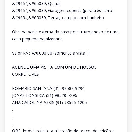
&#9654;&#65039; Quintal
&#9654;&#65039; Garagem coberta (para três carro)
&#9654;&#65039; Terraço amplo com banheiro
Obs: na parte externa da casa possui um anexo de uma
casa pequena na alvenaria.
Valor R$ : 470.000,00 (somente a vista) !!
AGENDE UMA VISITA COM UM DE NOSSOS
CORRETORES.
ROMÁRIO SANTANA (31) 98582-9294
JONAS FONSECA (31) 98520-7296
ANA CAROLINA ASSIS (31) 98565-1205
.
.
.
OBS: Imóvel sujeito a alteração de preço, descrição e