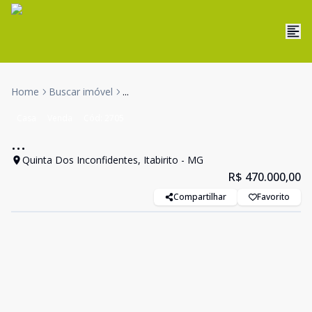
Home
Buscar imóvel
...
Casa
Venda
Cód:
2705
...
Quinta Dos Inconfidentes, Itabirito - MG
R$ 470.000,00
Compartilhar
Favorito