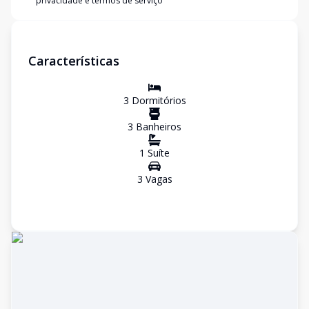
privacidade e termos de serviço
Características
3
Dormitório
s
3
Banheiro
s
1
Suíte
3
Vaga
s