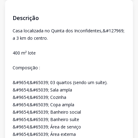
Descrição
Casa localizada no Quinta dos Inconfidentes,&#127969;
a 3 km do centro.
400 m² lote
Composição :
&#9654;&#65039; 03 quartos (sendo um suíte).
&#9654;&#65039; Sala ampla
&#9654;&#65039; Cozinha
&#9654;&#65039; Copa ampla
&#9654;&#65039; Banheiro social
&#9654;&#65039; Banheiro suíte
&#9654;&#65039; Área de serviço
&#9654;&#65039; Área externa