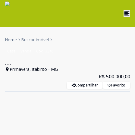
Home
Buscar imóvel
...
Casa
Venda
Cód:
3345
...
Primavera, Itabirito - MG
R$ 500.000,00
Compartilhar
Favorito