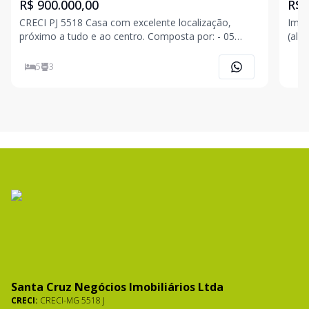
R$ 900.000,00
R$ 
CRECI PJ 5518 Casa com excelente localização,
Imóv
próximo a tudo e ao centro. Composta por: - 05
(alugada
quartos; - 03 banheiros; - cozinha; - copa; - sala; -
por 
varanda; - vaga de garagem coberta; - amplo terraço;
Avenida Q
5
3
Agende sua visita com nossos corretores
UM DE
(31)
Santa Cruz Negócios Imobiliários Ltda
CRECI:
CRECI-MG 5518 J