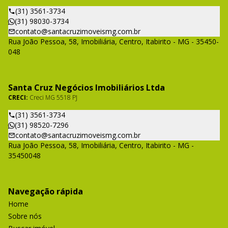
(31) 3561-3734
(31) 98030-3734
contato@santacruzimoveismg.com.br
Rua João Pessoa, 58, Imobiliária, Centro, Itabirito - MG - 35450-
048
Santa Cruz Negócios Imobiliários Ltda
CRECI:
Creci MG 5518 PJ
(31) 3561-3734
(31) 98520-7296
contato@santacruzimoveismg.com.br
Rua João Pessoa, 58, Imobiliária, Centro, Itabirito - MG -
35450048
Navegação rápida
Home
Sobre nós