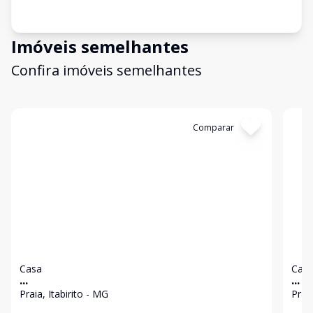
Imóveis semelhantes
Confira imóveis semelhantes
Cód:
2780
Comparar
Có
Casa
Cas
...
...
Praia, Itabirito - MG
Praia