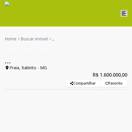
Home
Buscar imóvel
...
Casa
Venda
Cód:
2949
...
Praia, Itabirito - MG
R$ 1.600.000,00
Compartilhar
Favorito