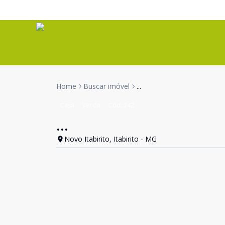
Home
Buscar imóvel
...
Casa
Venda
Cód:
242
...
Novo Itabirito, Itabirito - MG