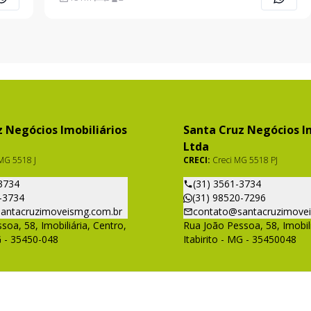
cidade, próximo a comércios. - Bairro Novo Itabirito,
Itabirito/
 Negócios Imobiliários
Santa Cruz Negócios Im
Ltda
MG 5518 J
CRECI:
Creci MG 5518 PJ
3734
(31) 3561-3734
-3734
(31) 98520-7296
antacruzimoveismg.com.br
contato@santacruzimove
soa, 58, Imobiliária, Centro,
Rua João Pessoa, 58, Imobili
G - 35450-048
Itabirito - MG - 35450048