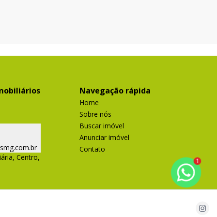
obiliários
Navegação rápida
Home
Sobre nós
Buscar imóvel
Anunciar imóvel
ismg.com.br
Contato
ária, Centro,
1