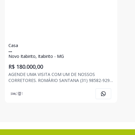
Casa
...
Novo Itabirito, Itabirito - MG
R$ 180.000,00
AGENDE UMA VISITA COM UM DE NOSSOS
CORRETORES. ROMÁRIO SANTANA (31) 98582-9294
JONAS FONSECA (31) 98520-7296 ANA CAROLINA
ASSIS (31) 98565-1205 . . . OBS: Imóvel sujeito a
2
1
alteração de preço, descrição e disponibilidade a
qualquer momento, sem av