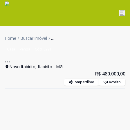
Home
Buscar imóvel
...
Casa
Venda
Cód:
3221
...
Novo Itabirito, Itabirito - MG
R$ 480.000,00
Compartilhar
Favorito