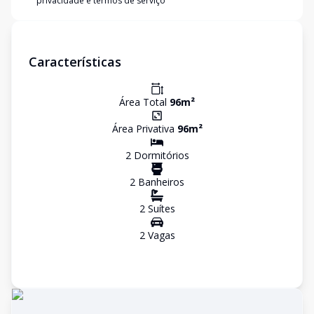
privacidade e termos de serviço
Características
Área Total
96
m²
Área Privativa
96
m²
2
Dormitório
s
2
Banheiro
s
2
Suíte
s
2
Vaga
s