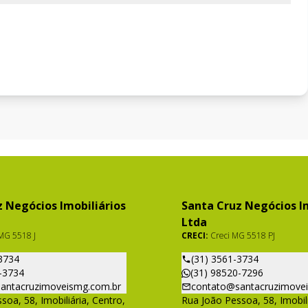
 Negócios Imobiliários
Santa Cruz Negócios Im
Ltda
MG 5518 J
CRECI:
Creci MG 5518 PJ
3734
(31) 3561-3734
-3734
(31) 98520-7296
antacruzimoveismg.com.br
contato@santacruzimove
soa, 58, Imobiliária, Centro,
Rua João Pessoa, 58, Imobili