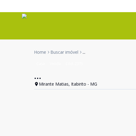
Home
Buscar imóvel
...
Casa
Venda
Cód:
2375
...
Mirante Matias, Itabirito - MG