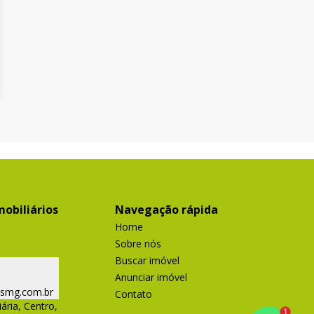
obiliários
Navegação rápida
Home
Sobre nós
Buscar imóvel
Anunciar imóvel
ismg.com.br
Contato
ária, Centro,
1