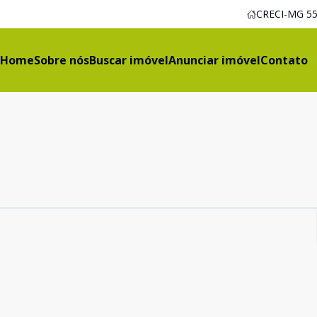
CRECI-MG 55
Home
Sobre nós
Buscar imóvel
Anunciar imóvel
Contato