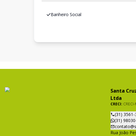
Banheiro Social
Santa Cruz
Ltda
CRECI:
CRECI-
(31) 3561-
(31) 98030
contato@s
Rua João Pes