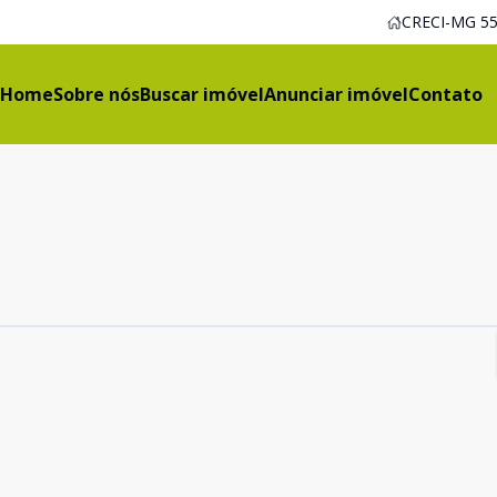
CRECI-MG 55
Home
Sobre nós
Buscar imóvel
Anunciar imóvel
Contato