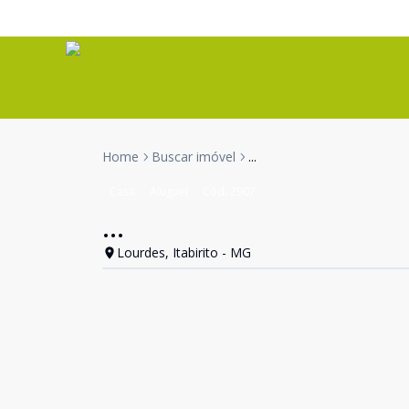
Home
Buscar imóvel
...
Casa
Aluguel
Cód:
2907
...
Lourdes, Itabirito - MG