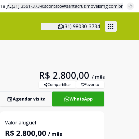
18 J
(31) 3561-3734
contato@santacruzimoveismg.com.br
(31) 98030-3734
R$ 2.800,00
/ mês
Compartilhar
Favorito
Agendar visita
WhatsApp
Valor aluguel
R$ 2.800,00
/ mês