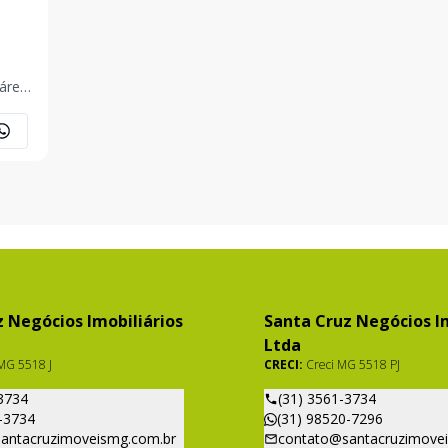
 área
osta
vi
 Negócios Imobiliários
Santa Cruz Negócios Im
Ltda
MG 5518 J
CRECI:
Creci MG 5518 PJ
3734
(31) 3561-3734
-3734
(31) 98520-7296
antacruzimoveismg.com.br
contato@santacruzimove