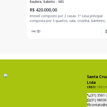
Itaubira, Itabirito - MG
R$ 420.000,00
Imóvel composto por 2 casas. 1º casa principal
composta por 3 quartos, sala, cozinha, banheiro,
de serviço, garagem e varanda; 2º casa de cima
encontra-se pendente de acabamento fino, comp
3
1
por 2 quartos, sala, cozinha, banheiro, área de ser
Santa Cruz
Ltda
CRECI:
CRECI-
(31) 3561-
(31) 98030
contato@s