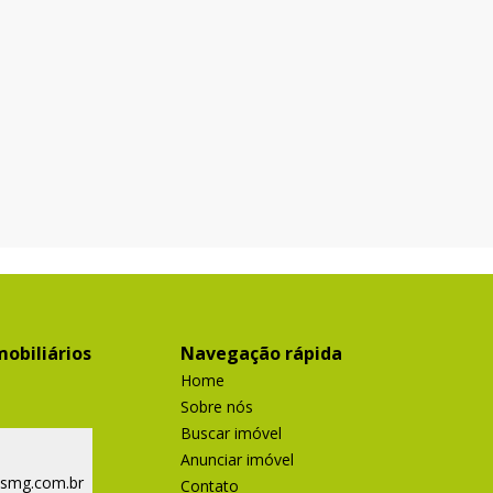
obiliários
Navegação rápida
Home
Sobre nós
Buscar imóvel
Anunciar imóvel
ismg.com.br
Contato