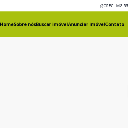
CRECI-MG 55
Home
Sobre nós
Buscar imóvel
Anunciar imóvel
Contato