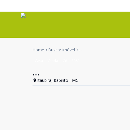
Home
Buscar imóvel
...
Casa
Venda
Cód:
3062
...
Itaubira, Itabirito - MG