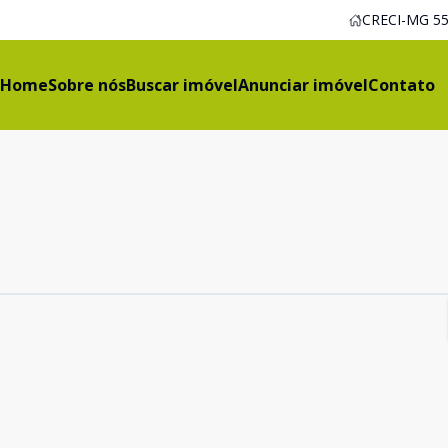
CRECI-MG 55
Home
Sobre nós
Buscar imóvel
Anunciar imóvel
Contato