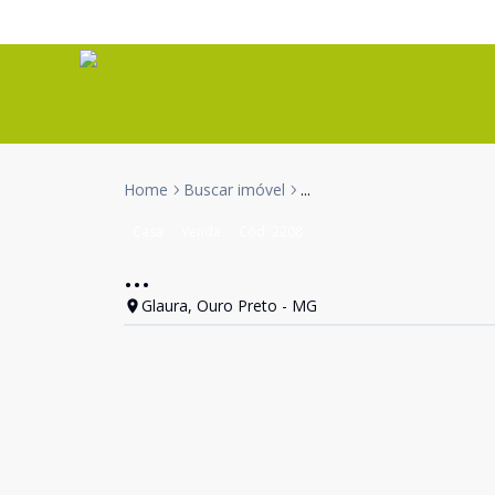
Home
Buscar imóvel
...
Casa
Venda
Cód:
2208
...
Glaura, Ouro Preto - MG