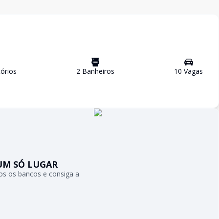
ório
s
2
Banheiro
s
10
Vaga
s
UM SÓ LUGAR
s os bancos e consiga a