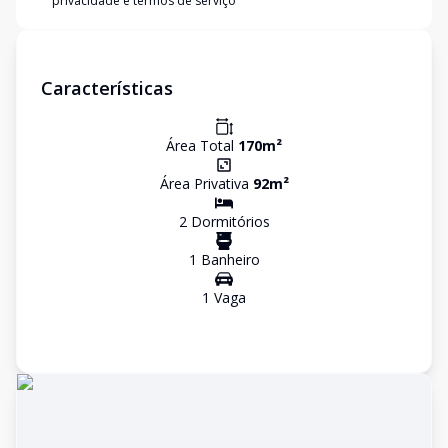
privacidade e termos de serviço
Características
Área Total
170
m²
Área Privativa
92
m²
2
Dormitório
s
1
Banheiro
1
Vaga