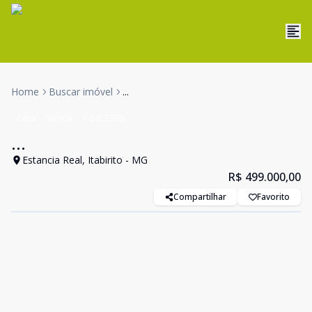
Home
Buscar imóvel
...
Casa
Venda
Cód:
2338
...
Estancia Real, Itabirito - MG
R$ 499.000,00
Compartilhar
Favorito