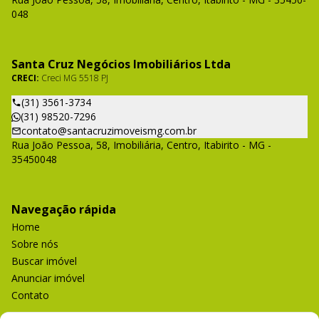
048
Santa Cruz Negócios Imobiliários Ltda
CRECI:
Creci MG 5518 PJ
(31) 3561-3734
(31) 98520-7296
contato@santacruzimoveismg.com.br
Rua João Pessoa, 58, Imobiliária, Centro, Itabirito - MG -
35450048
Navegação rápida
Home
Sobre nós
Buscar imóvel
Anunciar imóvel
Contato