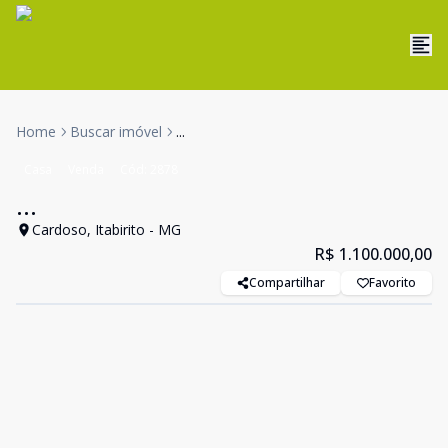
Home
Buscar imóvel
...
Casa
Venda
Cód:
2878
...
Cardoso, Itabirito - MG
R$ 1.100.000,00
Compartilhar
Favorito