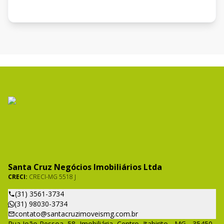
Santa Cruz Negócios Imobiliários Ltda
CRECI:
CRECI-MG 5518 J
(31) 3561-3734
(31) 98030-3734
contato@santacruzimoveismg.com.br
Rua João Pessoa, 58, Imobiliária, Centro, Itabirito - MG - 35450-