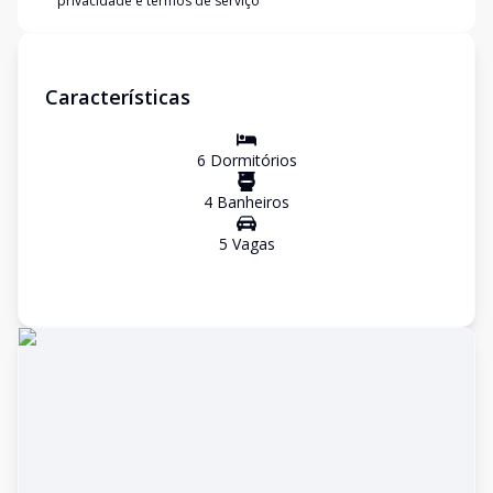
privacidade e termos de serviço
Características
6
Dormitório
s
4
Banheiro
s
5
Vaga
s