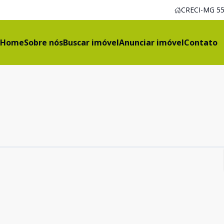
CRECI-MG 55
Home
Sobre nós
Buscar imóvel
Anunciar imóvel
Contato