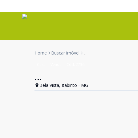
Home
Buscar imóvel
...
Casa
Venda
Cód:
2736
...
Bela Vista, Itabirito - MG