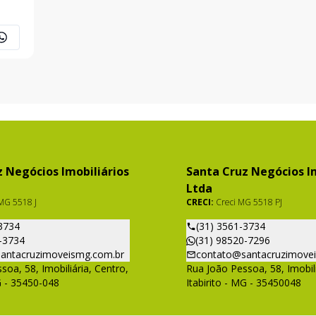
ácil
 Negócios Imobiliários
Santa Cruz Negócios Im
Ltda
MG 5518 J
CRECI:
Creci MG 5518 PJ
3734
(31) 3561-3734
-3734
(31) 98520-7296
antacruzimoveismg.com.br
contato@santacruzimove
soa, 58, Imobiliária, Centro,
Rua João Pessoa, 58, Imobili
G - 35450-048
Itabirito - MG - 35450048