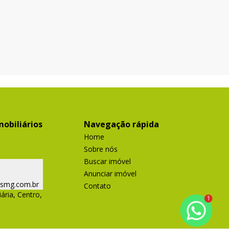
obiliários
Navegação rápida
Home
Sobre nós
Buscar imóvel
Anunciar imóvel
ismg.com.br
Contato
ária, Centro,
1