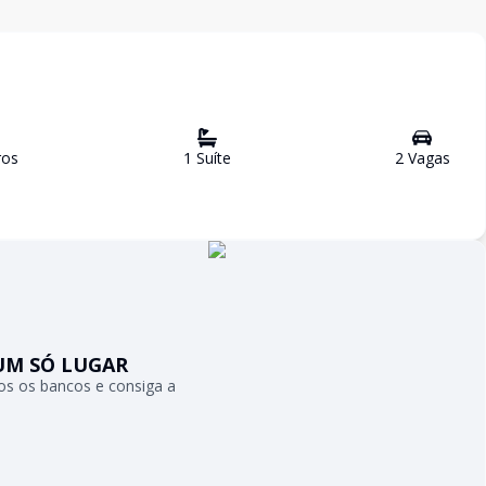
ro
s
1
Suíte
2
Vaga
s
UM SÓ LUGAR
s os bancos e consiga a