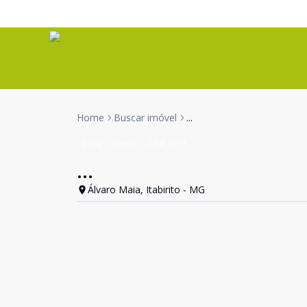
Home
Buscar imóvel
...
Casa
Venda
Cód:
2211
...
Álvaro Maia, Itabirito - MG