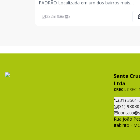
PADRÃO Localizada em um dos bairros mais
valorizados da cidade, o Bairro Álvaro Maia, com f
acesso ao centro, esta casa reúne conforto,
232
m²
3
3
sofisticação e excelente padrão construtivo. Imóvel
composto por:
Santa Cruz
Ltda
CRECI:
CRECI-
(31) 3561-
(31) 98030
contato@s
Rua João Pes
Itabirito - M