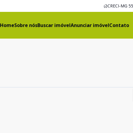
CRECI-MG 55
Home
Sobre nós
Buscar imóvel
Anunciar imóvel
Contato