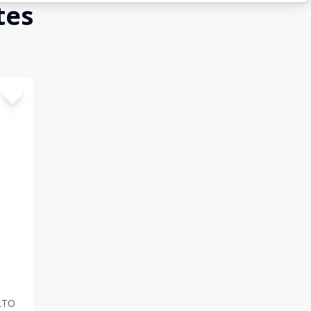
tes
LTO