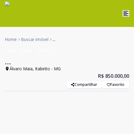
Home
Buscar imóvel
...
Casa
Venda
Cód:
1619
...
Álvaro Maia, Itabirito - MG
R$ 850.000,00
Compartilhar
Favorito