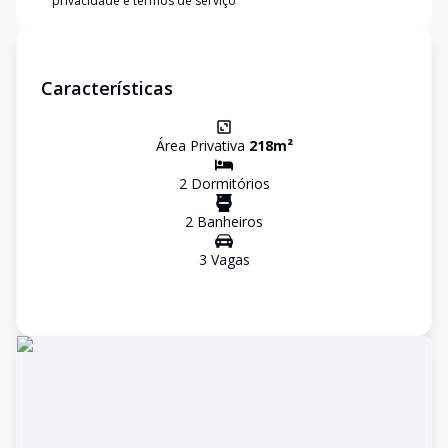
privacidade e termos de serviço
Características
Área Privativa
218
m²
2
Dormitório
s
2
Banheiro
s
3
Vaga
s